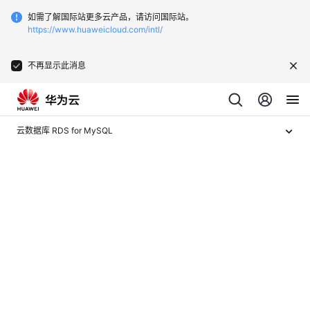
如需了解国际站更多云产品，请访问国际站。
https://www.huaweicloud.com/intl/
不再显示此消息
云数据库 RDS for MySQL