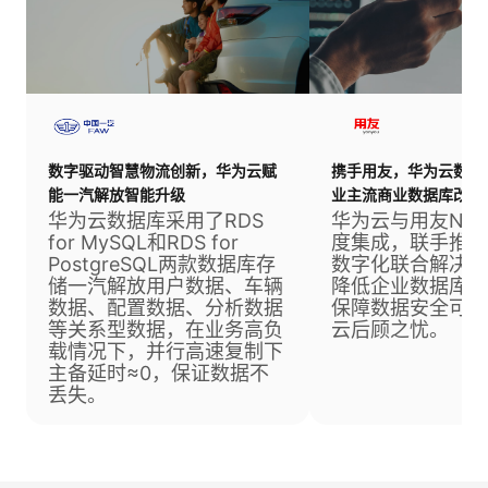
数字驱动智慧物流创新，华为云赋
携手用友，华为云数据
能一汽解放智能升级
业主流商业数据库改造
华为云数据库采用了RDS
华为云与用友NC C
for MySQL和RDS for
度集成，联手推出
PostgreSQL两款数据库存
数字化联合解决方
储一汽解放用户数据、车辆
降低企业数据库系
数据、配置数据、分析数据
保障数据安全可靠
等关系型数据，在业务高负
云后顾之忧。
载情况下，并行高速复制下
主备延时≈0，保证数据不
丢失。