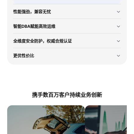
性能强劲，兼容无忧
智能DBA赋能高效运维
全维度安全防护，权威合规认证
更优性价比
携手数百万客户持续业务创新