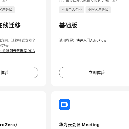
产品>
评、批等任务的数智化需求
了解产品>
客户等级
不限个人企业
不限客户等级
在线迁移
基础版
动方向，迁移模式支持全
试用教程：
快速入门AstroFlow
验7天
QL迁移到云数据库 RDS
即体验
立即体验
roZero）
华为云会议 Meeting