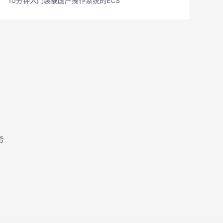
10分钟入门装载国产操作系统的ECS
务