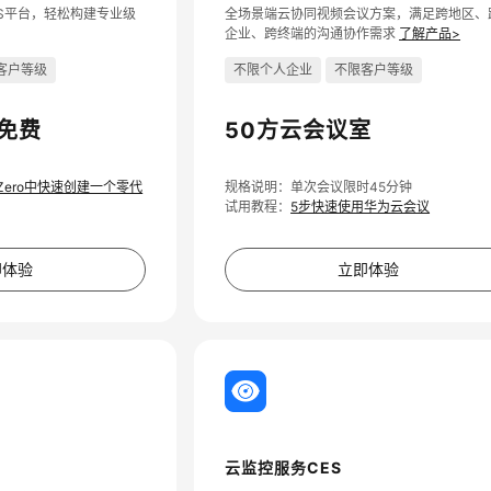
aS平台，轻松构建专业级
全场景端云协同视频会议方案，满足跨地区、
企业、跨终端的沟通协作需求
了解产品>
客户等级
不限个人企业
不限客户等级
期免费
50方云会议室
oZero中快速创建一个零代
规格说明：单次会议限时45分钟
试用教程：
5步快速使用华为云会议
即体验
立即体验
云监控服务CES