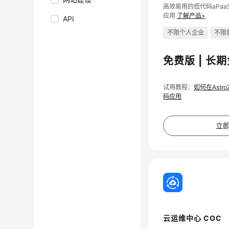
高效易用的低代码aPa
应用
了解产品>
API
不限个人企业
不限
免费版 | 长
试用教程：
如何在Astr
码应用
立
云运维中心 COC