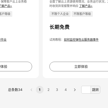
，保障客户云上业务稳
全面了解云上资源使用情况、业务运行状况，
了解产品>
时收到异常报警并响应
了解产品>
客户等级
不限个人企业
不限客户等级
长期免费
行作业
试用教程：
如何监控弹性云服务器事件
即体验
立即体验
总条数34
1
2
3
4
跳转