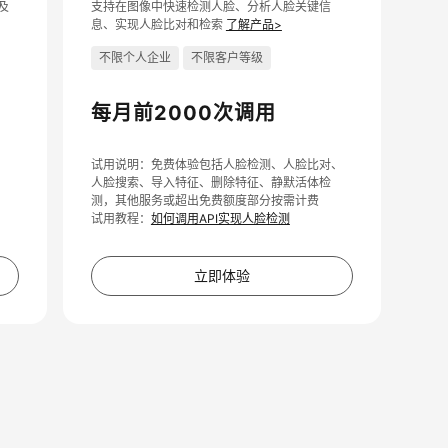
及
支持在图像中快速检测人脸、分析人脸关键信
息、实现人脸比对和检索
了解产品>
不限个人企业
不限客户等级
每月前2000次调用
试用说明：免费体验包括人脸检测、人脸比对、
人脸搜索、导入特征、删除特征、静默活体检
测，其他服务或超出免费额度部分按需计费
试用教程：
如何调用API实现人脸检测
立即体验