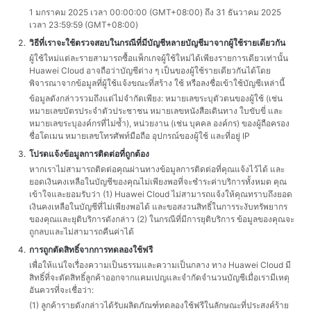
1 มกราคม 2025 เวลา 00:00:00 (GMT+08:00) ถึง 31 ธันวาคม 2025
เวลา 23:59:59 (GMT+08:00)
วิธีที่เราจะใช้ตรวจสอบในกรณีที่มีบัญชีหลายบัญชีมาจากผู้ใช้รายเดียวกัน
ผู้ใช้ใหม่แต่ละรายสามารถซื้อแพ็กเกจผู้ใช้ใหม่ได้เพียงรายการเดียวเท่านั้น
Huawei Cloud อาจถือว่าบัญชีต่าง ๆ เป็นของผู้ใช้รายเดียวกันได้โดย
พิจารณาจากข้อมูลที่ผู้ใช้แจ้งขณะที่สร้าง ใช้ หรือลงชื่อเข้าใช้บัญชีเหล่านี้
ข้อมูลดังกล่าวรวมถึงแต่ไม่จำกัดเพียง: หมายเลขระบุตัวตนของผู้ใช้ (เช่น
หมายเลขบัตรประจำตัวประชาชน หมายเลขหนังสือเดินทาง ใบขับขี่ และ
หมายเลขระบุองค์กรที่ไม่ซ้ำ), หน่วยงาน (เช่น บุคคล องค์กร) ของผู้ถือครอง
ชื่อโดเมน หมายเลขโทรศัพท์มือถือ อุปกรณ์ของผู้ใช้ และที่อยู่ IP
โปรดแจ้งข้อมูลการติดต่อที่ถูกต้อง
หากเราไม่สามารถติดต่อคุณผ่านทางข้อมูลการติดต่อที่คุณแจ้งไว้ได้ และ
ยอดเงินคงเหลือในบัญชีของคุณไม่เพียงพอที่จะชำระค่าบริการทั้งหมด คุณ
เข้าใจและยอมรับว่า (1) Huawei Cloud ไม่สามารถแจ้งให้คุณทราบถึงยอด
เงินคงเหลือในบัญชีที่ไม่เพียงพอได้ และขอสงวนสิทธิ์ในการระงับทรัพยากร
ของคุณและยุติบริการดังกล่าว (2) ในกรณีที่มีการยุติบริการ ข้อมูลของคุณจะ
ถูกลบและไม่สามารถคืนค่าได้
การถูกตัดสิทธิ์จากการทดลองใช้ฟรี
เพื่อให้แน่ใจเรื่องความเป็นธรรมและความเป็นกลาง ทาง Huawei Cloud มี
สิทธิ์ที่จะตัดสิทธิ์ลูกค้าออกจากแคมเปญและจำกัดจำนวนบัญชีเมื่อเรามีเหตุ
อันควรที่จะเชื่อว่า:
(1) ลูกค้ารายดังกล่าวได้รับผลิตภัณฑ์ทดลองใช้ฟรีในลักษณะที่ประสงค์ร้าย