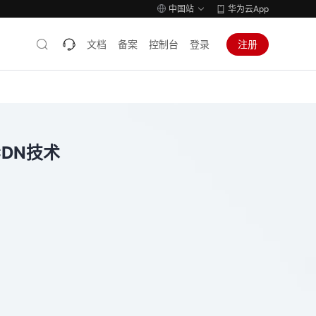
中国站
华为云App
文档
备案
控制台
登录
注册
DN技术