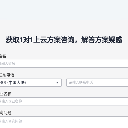
获取1对1上云方案咨询，解答方案疑惑
应
姓名
用
场
景
联系电话
+86 (中国大陆)
业名称
询问题