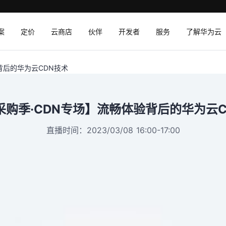
案
定价
云商店
伙伴
开发者
服务
了解华为云
背后的华为云CDN技术
采购季·CDN专场】流畅体验背后的华为云C
直播时间：2023/03/08 16:00-17:00