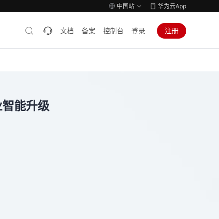
中国站
华为云App
文档
备案
控制台
登录
注册
业智能升级