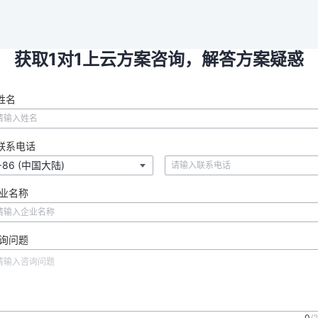
获取1对1上云方案咨询，解答方案疑惑
应
姓名
用
场
景
联系电话
+86 (中国大陆)
业名称
询问题
0
/