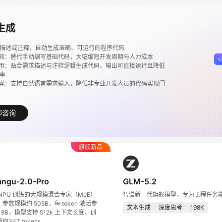
生成
描述或注释，自动生成准确、可运行的程序代码
提效：替代手动编写基础代码，大幅缩短开发周期与人力成本
可用：贴合需求描述与注释逻辑生成代码，输出可直接运行且降低
率
兼容：支持自然语言需求输入，降低非专业开发人员的代码实现门
即咨询
旗舰新品
ngu-2.0-Pro
GLM-5.2
NPU 训练的大规模混合专家（MoE）
智谱新一代旗舰模型，专为长程任务
参数规模约 505B，每 token 激活参
文本生成
深度思考
198K
18B，模型支持 512k 上下文长度，训
34T tokens。