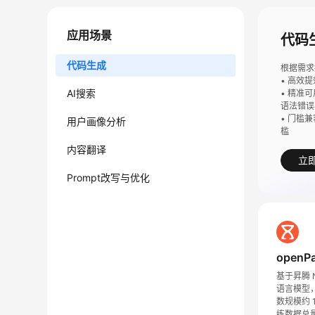
应用场景
代码
代码生成
根据需求
• 高效
AI搜索
• 精准
语法错误
• 门槛
用户画像分析
槛
内容翻译
立
Prompt改写与优化
openPa
基于昇腾 
语言模型，
数规模约 
练数据总量约