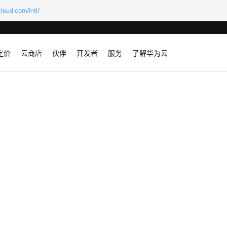
loud.com/intl/
定价
云商店
伙伴
开发者
服务
了解华为云